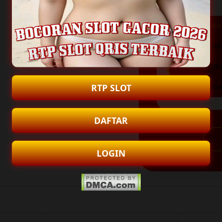
BONUS GARA
Minmal Depos
Minimal With
RTP SLOT
Depo 50k Bisa
DAFTAR
LOGIN