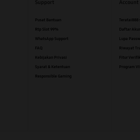
Support
Account
Pusat Bantuan
Teratai888 
Rtp Slot 99%
Daftar Aku
WhatsApp Support
Lupa Passw
FAQ
Riwayat Tr
Kebijakan Privasi
Fitur Verifi
Syarat & Ketentuan
Program VI
Responsible Gaming