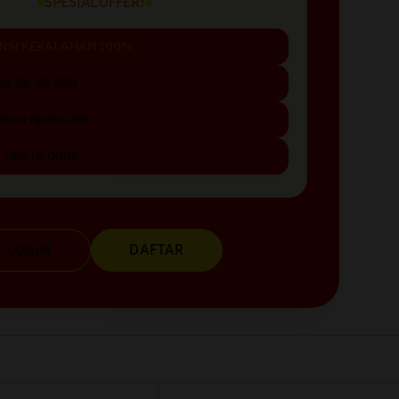
SPESIAL OFFER!
NSI KEKALAHAN 100%
it Rp. 25.000
draw Rp 50.000
 Jadi 10.000K
LOGIN
DAFTAR