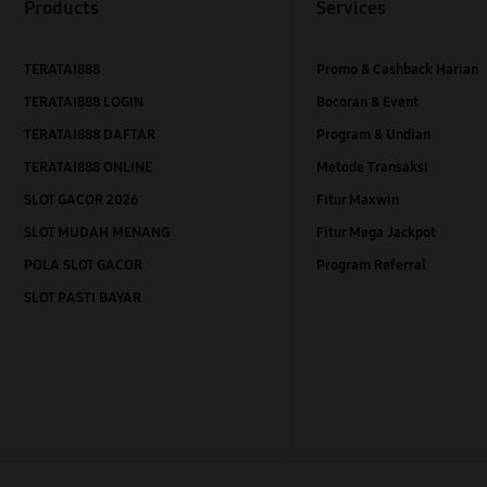
Products
Services
TERATAI888
Promo & Cashback Harian
TERATAI888 LOGIN
Bocoran & Event
TERATAI888 DAFTAR
Program & Undian
TERATAI888 ONLINE
Metode Transaksi
SLOT GACOR 2026
Fitur Maxwin
SLOT MUDAH MENANG
Fitur Mega Jackpot
POLA SLOT GACOR
Program Referral
SLOT PASTI BAYAR